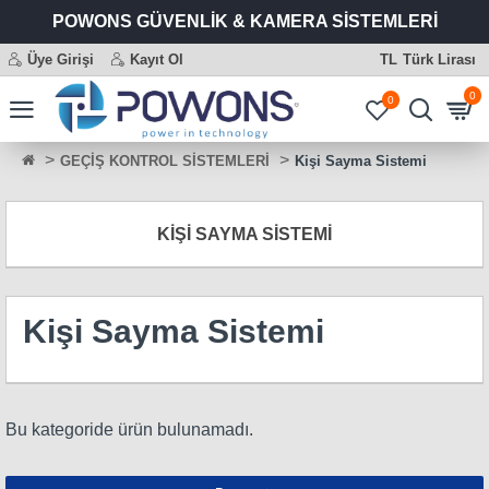
sosyal
eticaret
seo
web
sosyal
kamu
memur
işkur
personel
bekçi
askeri
polis
kamu
özel
POWONS GÜVENLİK & KAMERA SİSTEMLERİ
medya
paketleri
paketleri
tasarım
medya
personeli
alımı
iş
alımı
alımı
personel
alımı
personeli
sektör
Üye Girişi
Kayıt Ol
TL
Türk Lirası
yönetimi
uzmanı
alımı
ilanları
alımı
alım
ilanları
ilanları
0
0
GEÇİŞ KONTROL SİSTEMLERİ
Kişi Sayma Sistemi
KIŞI SAYMA SISTEMI
Kişi Sayma Sistemi
Bu kategoride ürün bulunamadı.